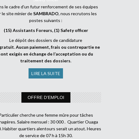
s le cadre d’un futur renforcement de ses équipes
r le site minier de
SAMBRADO
, nous recrutons les
postes suivants :
(15) Assistants Foreurs, (1) Safety officer
Le dépôt des dossiers de candidature
gratuit
.
Aucun paiement, frais ou contrepartie ne
sont exigés en échange de l’acceptation ou du
traitement des dossiers
.
LIRE LA SUITE
OFFRE D’EMPLOI
Particulier cherche une femme mûre pour tâches
agères. Salaire mensuel : 30 000 . Quartier Ouaga
. Habiter quartiers alentours serait un atout. Heures
de service de 07 h à 15h 30.