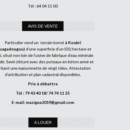
Tél : 64 04 15 00
AVIS DE VENTE
Particulier vend un terrain borné
à Koubri
uagadougou)
d’une superficie d’un (01) hectare et
, situé non loin de l’usine de fabrique d’eau minérale
dé. Semi clôturé avec des poteaux en béton armé et
ritant une maisonnette de vingt tôles. Attestation
d’attribution et plan cadastral disponibles.
Prix à débattre
Tél : 79 43 40 18/ 74 74 11 25
E-mail:
masigue2019@gmail.com
A LOUER