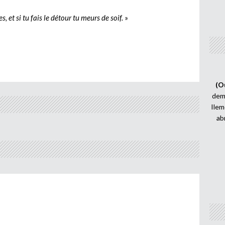
es, et si tu fais le détour tu meurs de soif.
»
(O
demi
Ilem
ab