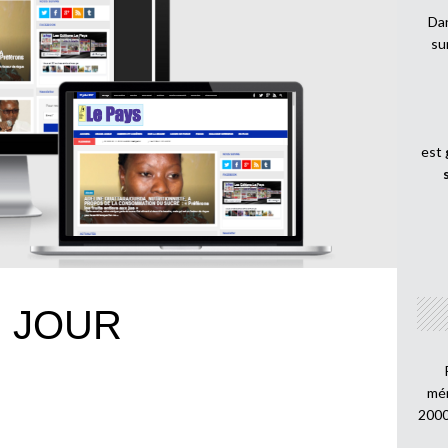
Dan
su
est
U JOUR
mén
2000