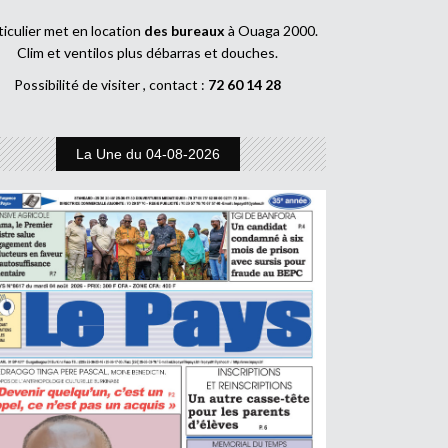
ticulier met en location
des bureaux
à Ouaga 2000.
Clim et ventilos plus débarras et douches.
Possibilité de visiter , contact :
72 60 14 28
La Une du 04-08-2026