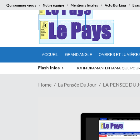
Qui sommes-nous
Notre équipe
Mentions légales
Actu Burkina
Evas
ACCUEIL
GRAND ANGLE
OMBRES ET LUMIÈRES
SUR LA
ACCUEIL
GRAND ANGLE
OMBRES ET LUMIÈRE
Flash Infos
ELECTION DE TALON A LA TETE DU SEN
JOHN DRAMANI EN JAMAIQUE POUR D
Home
La Pensée Du Jour
LA PENSEE DU 