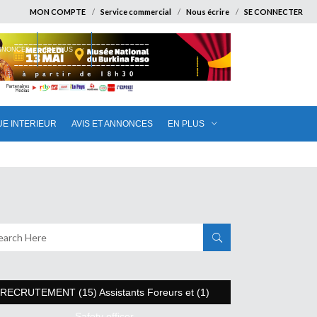
MON COMPTE
Service commercial
Nous écrire
SE CONNECTER
ANNONCES
EN PLUS
UE INTERIEUR
AVIS ET ANNONCES
EN PLUS
RECRUTEMENT (15) Assistants Foreurs et (1)
Safety officer