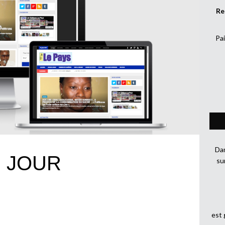
Re
Pai
Dan
U JOUR
su
est