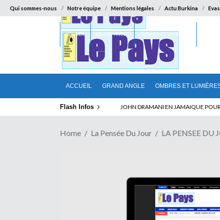
Qui sommes-nous
Notre équipe
Mentions légales
Actu Burkina
Evas
ACCUEIL
GRAND ANGLE
OMBRES ET LUMIÈRES
SUR LA
ACCUEIL
GRAND ANGLE
OMBRES ET LUMIÈRE
Flash Infos
ELECTION DE TALON A LA TETE DU SENA
Home
La Pensée Du Jour
LA PENSEE DU 