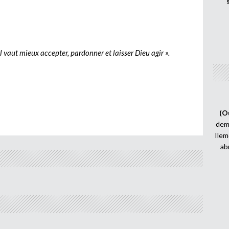
 Il vaut mieux accepter, pardonner et laisser Dieu agir ».
(O
demi
Ilem
ab