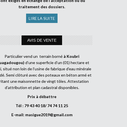
sont exigés en échange de l’acceptation ou du
traitement des dossiers
.
LIRE LA SUITE
AVIS DE VENTE
Particulier vend un terrain borné
à Koubri
uagadougou)
d’une superficie d’un (01) hectare et
, situé non loin de l’usine de fabrique d’eau minérale
dé. Semi clôturé avec des poteaux en béton armé et
ritant une maisonnette de vingt tôles. Attestation
d’attribution et plan cadastral disponibles.
Prix à débattre
Tél : 79 43 40 18/ 74 74 11 25
E-mail:
masigue2019@gmail.com