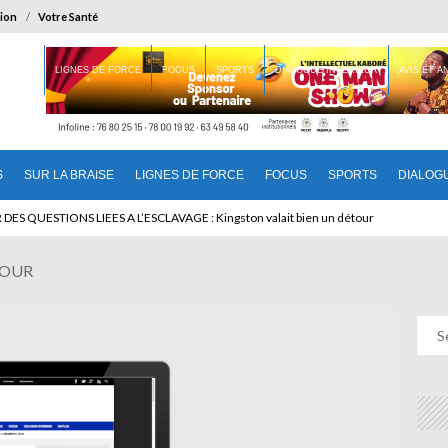
ion
Votre Santé
 BRAISE
LIGNES DE FORCE
FOCUS
SPORTS
DIALOGUE INTERIEUR
AVIS ET 
S
SUR LA BRAISE
LIGNES DE FORCE
FOCUS
SPORTS
DIALOG
T BENINOIS : Quand Patrice quitte le pouvoir sans partir !
JOUR