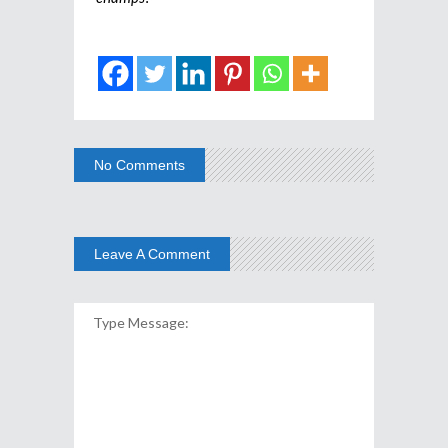
No Comments
Leave A Comment