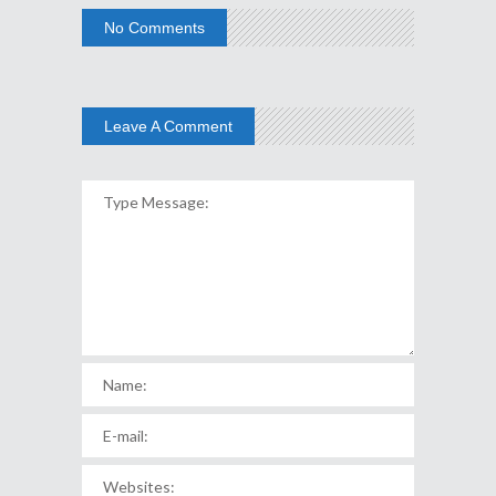
No Comments
Leave A Comment