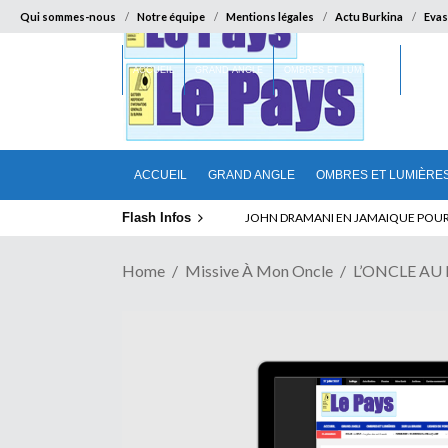
Qui sommes-nous
Notre équipe
Mentions légales
Actu Burkina
Evas
ACCUEIL
GRAND ANGLE
OMBRES ET LUMIÈRES
SUR LA
ACCUEIL
GRAND ANGLE
OMBRES ET LUMIÈRE
Flash Infos
ELECTION DE TALON A LA TETE DU SENA
Home
Missive À Mon Oncle
L’ONCLE AU