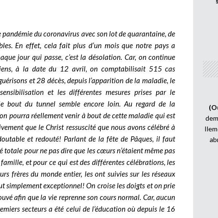
te pandémie du coronavirus avec son lot de quarantaine, de
es. En effet, cela fait plus d’un mois que notre pays a
aque jour qui passe, c’est la désolation. Car, on continue
Tiens, à la date du 12 avril, on comptabilisait 515 cas
érisons et 28 décès, depuis l’apparition de la maladie, le
nsibilisation et les différentes mesures prises par le
le bout du tunnel semble encore loin. Au regard de la
(O
 on pourra réellement venir à bout de cette maladie qui est
demi
Vivement que le Christ ressuscité que nous avons célébré à
Ilem
outable et redouté! Parlant de la fête de Pâques, il faut
ab
té totale pour ne pas dire que les cœurs n’étaient même pas
n famille, et pour ce qui est des différentes célébrations, les
eurs frères du monde entier, les ont suivies sur les réseaux
tout simplement exceptionnel! On croise les doigts et on prie
rouvé afin que la vie reprenne son cours normal. Car, aucun
remiers secteurs a été celui de l’éducation où depuis le 16