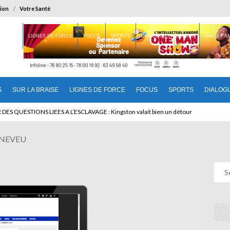
ion
Votre Santé
 BRAISE
LIGNES DE FORCE
FOCUS
SPORTS
DIALOGUE INTERIEUR
AVIS ET 
S
SUR LA BRAISE
LIGNES DE FORCE
FOCUS
SPORTS
DIALOG
T BENINOIS : Quand Patrice quitte le pouvoir sans partir !
 NEVEU