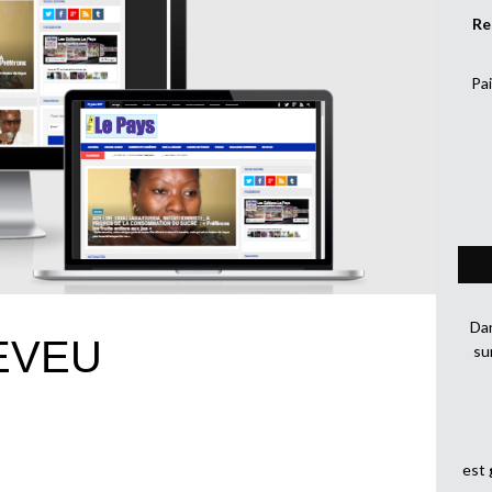
Re
Pai
Dan
EVEU
su
est