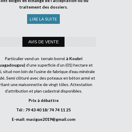
sont exigés en échange de l’acceptation ou du
traitement des dossiers
.
LIRE LA SUITE
AVIS DE VENTE
Particulier vend un terrain borné
à Koubri
uagadougou)
d’une superficie d’un (01) hectare et
, situé non loin de l’usine de fabrique d’eau minérale
dé. Semi clôturé avec des poteaux en béton armé et
ritant une maisonnette de vingt tôles. Attestation
d’attribution et plan cadastral disponibles.
Prix à débattre
Tél : 79 43 40 18/ 74 74 11 25
E-mail:
masigue2019@gmail.com