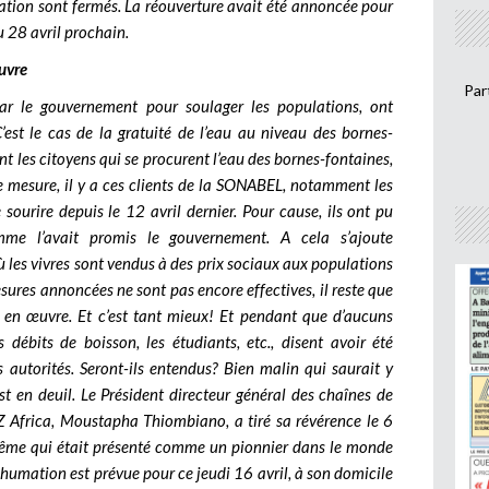
rmation sont fermés. La réouverture avait été annoncée pour
u 28 avril prochain.
uvre
Par
ar le gouvernement pour soulager les populations, ont
’est le cas de la gratuité de l’eau au niveau des bornes-
t les citoyens qui se procurent l’eau des bornes-fontaines,
e mesure, il y a ces clients de la SONABEL, notamment les
sourire depuis le 12 avril dernier. Pour cause, ils ont pu
mme l’avait promis le gouvernement. A cela s’ajoute
 les vivres sont vendus à des prix sociaux aux populations
sures annoncées ne sont pas encore effectives, il reste que
en œuvre. Et c’est tant mieux! Et pendant que d’aucuns
 débits de boisson, les étudiants, etc., disent avoir été
autorités. Seront-ils entendus? Bien malin qui saurait y
 en deuil. Le Président directeur général des chaînes de
Z Africa, Moustapha Thiombiano, a tiré sa révérence le 6
à-même qui était présenté comme un pionnier dans le monde
inhumation est prévue pour ce jeudi 16 avril, à son domicile