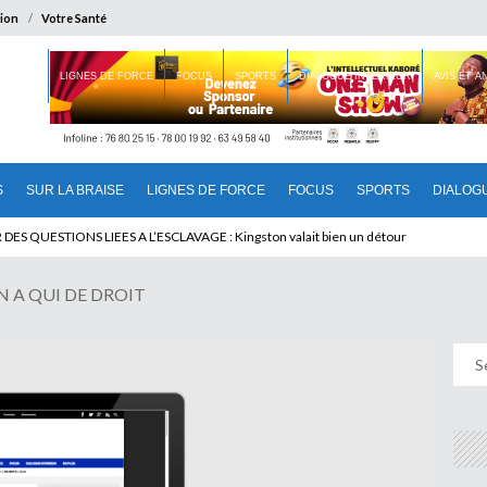
ion
Votre Santé
 BRAISE
LIGNES DE FORCE
FOCUS
SPORTS
DIALOGUE INTERIEUR
AVIS ET 
S
SUR LA BRAISE
LIGNES DE FORCE
FOCUS
SPORTS
DIALOG
T BENINOIS : Quand Patrice quitte le pouvoir sans partir !
 A QUI DE DROIT