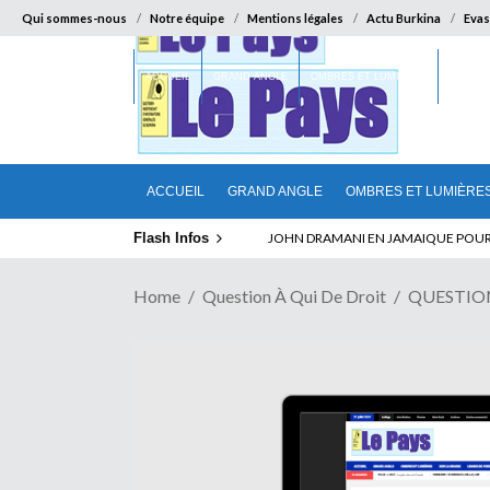
Qui sommes-nous
Notre équipe
Mentions légales
Actu Burkina
Evas
ACCUEIL
GRAND ANGLE
OMBRES ET LUMIÈRES
SUR LA
ACCUEIL
GRAND ANGLE
OMBRES ET LUMIÈRE
Flash Infos
ELECTION DE TALON A LA TETE DU SENA
Home
Question À Qui De Droit
QUESTION