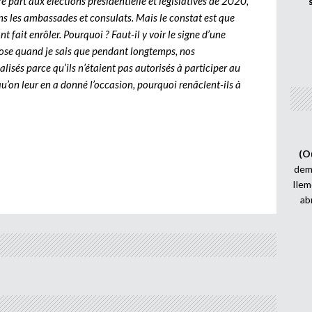
 part aux élections présidentielle et législatives de 2020,
s les ambassades et consulats. Mais le constat est que
t fait enrôler. Pourquoi ? Faut-il y voir le signe d’une
pose quand je sais que pendant longtemps, nos
lisés parce qu’ils n’étaient pas autorisés à participer au
u’on leur en a donné l’occasion, pourquoi renâclent-ils à
(O
demi
Ilem
ab