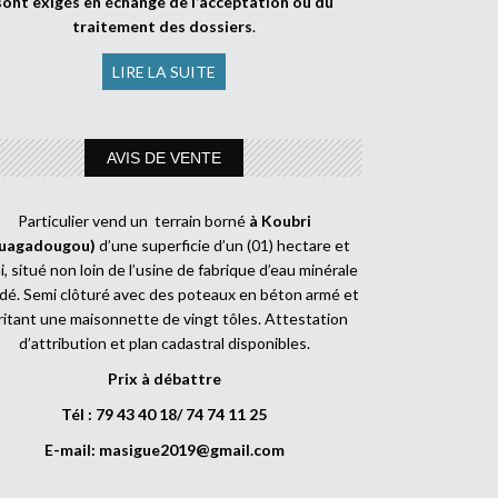
sont exigés en échange de l’acceptation ou du
traitement des dossiers
.
LIRE LA SUITE
AVIS DE VENTE
Particulier vend un terrain borné
à Koubri
uagadougou)
d’une superficie d’un (01) hectare et
, situé non loin de l’usine de fabrique d’eau minérale
dé. Semi clôturé avec des poteaux en béton armé et
ritant une maisonnette de vingt tôles. Attestation
d’attribution et plan cadastral disponibles.
Prix à débattre
Tél : 79 43 40 18/ 74 74 11 25
E-mail:
masigue2019@gmail.com