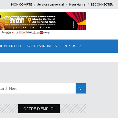
MON COMPTE
Service commercial
Nous écrire
SE CONNECTER
ANNONCES
EN PLUS
UE INTERIEUR
AVIS ET ANNONCES
EN PLUS
OFFRE D’EMPLOI