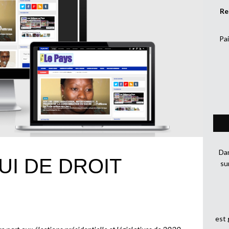
Re
Pai
Dan
UI DE DROIT
su
est