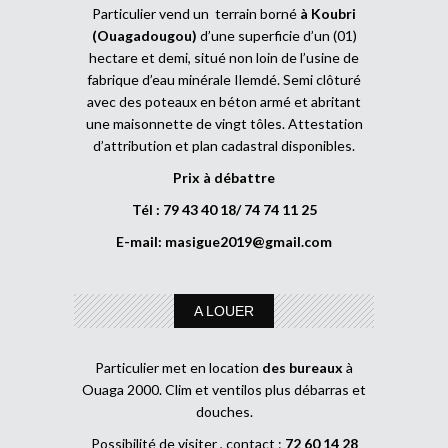
Particulier vend un terrain borné
à Koubri
(Ouagadougou)
d’une superficie d’un (01)
hectare et demi, situé non loin de l’usine de
fabrique d’eau minérale Ilemdé. Semi clôturé
avec des poteaux en béton armé et abritant
une maisonnette de vingt tôles. Attestation
d’attribution et plan cadastral disponibles.
Prix à débattre
Tél : 79 43 40 18/ 74 74 11 25
E-mail:
masigue2019@gmail.com
A LOUER
Particulier met en location
des bureaux
à
Ouaga 2000. Clim et ventilos plus débarras et
douches.
Possibilité de visiter , contact :
72 60 14 28