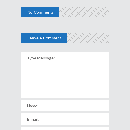
No Comments
Leave A Comment