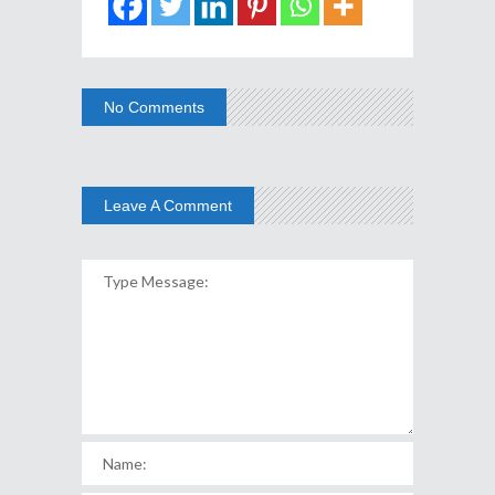
No Comments
Leave A Comment