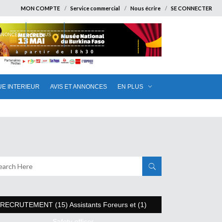
MON COMPTE
Service commercial
Nous écrire
SE CONNECTER
ANNONCES
EN PLUS
UE INTERIEUR
AVIS ET ANNONCES
EN PLUS
RECRUTEMENT (15) Assistants Foreurs et (1)
Safety officer