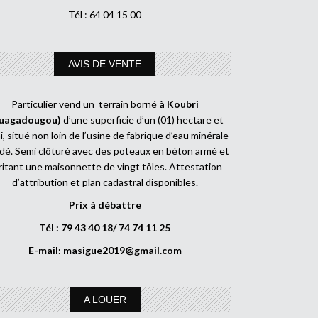
Tél : 64 04 15 00
AVIS DE VENTE
Particulier vend un terrain borné
à Koubri
uagadougou)
d’une superficie d’un (01) hectare et
, situé non loin de l’usine de fabrique d’eau minérale
dé. Semi clôturé avec des poteaux en béton armé et
ritant une maisonnette de vingt tôles. Attestation
d’attribution et plan cadastral disponibles.
Prix à débattre
Tél : 79 43 40 18/ 74 74 11 25
E-mail:
masigue2019@gmail.com
A LOUER