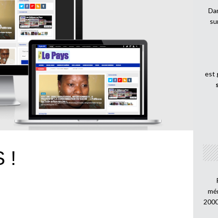
Dan
su
est
 !
mén
2000