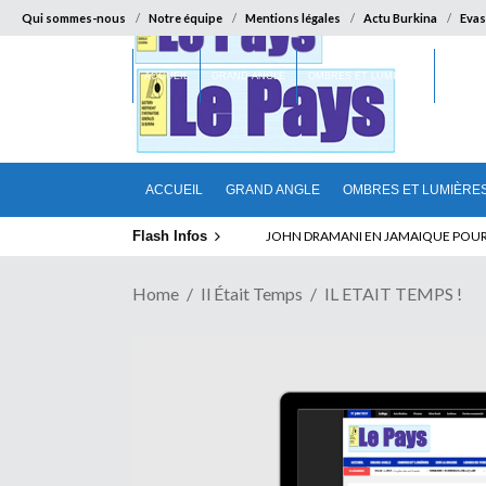
Qui sommes-nous
Notre équipe
Mentions légales
Actu Burkina
Evas
ACCUEIL
GRAND ANGLE
OMBRES ET LUMIÈRES
SUR LA
ACCUEIL
GRAND ANGLE
OMBRES ET LUMIÈRE
Flash Infos
ABSENCE PROLONGEE DE PAUL BIYA D
Home
Il Était Temps
IL ETAIT TEMPS !