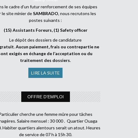
s le cadre d’un futur renforcement de ses équipes
r le site minier de
SAMBRADO
, nous recrutons les
postes suivants :
(15) Assistants Foreurs, (1) Safety officer
Le dépôt des dossiers de candidature
gratuit
.
Aucun paiement, frais ou contrepartie ne
sont exigés en échange de l’acceptation ou du
traitement des dossiers
.
LIRE LA SUITE
OFFRE D’EMPLOI
Particulier cherche une femme mûre pour tâches
agères. Salaire mensuel : 30 000 . Quartier Ouaga
. Habiter quartiers alentours serait un atout. Heures
de service de 07 h à 15h 30.