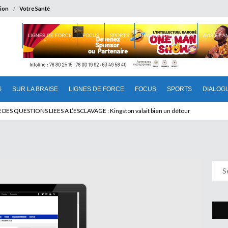
ion
Votre Santé
 BRAISE
LIGNES DE FORCE
FOCUS
SPORTS
DIALOGUE INTERIEUR
AVIS ET 
S
SUR LA BRAISE
LIGNES DE FORCE
FOCUS
SPORTS
DIALOG
U CAMEROUN : Qui pilote le Cameroun ?