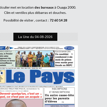
ticulier met en location
des bureaux
à Ouaga 2000.
Clim et ventilos plus débarras et douches.
Possibilité de visiter , contact :
72 60 14 28
La Une du 04-08-2026