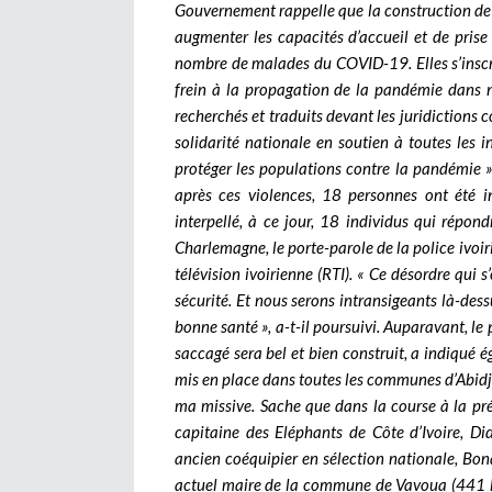
Gouvernement rappelle que la construction de c
augmenter les capacités d’accueil et de pris
nombre de malades du COVID-19. Elles s’inscri
frein à la propagation de la pandémie dans n
recherchés et traduits devant les juridictions
solidarité nationale en soutien à toutes les i
protéger les populations contre la pandémie », 
après ces violences, 18 personnes ont été in
interpellé, à ce jour, 18 individus qui répon
Charlemagne, le porte-parole de la police ivoir
télévision ivoirienne (RTI). « Ce désordre qui s
sécurité. Et nous serons intransigeants là-dess
bonne santé », a-t-il poursuivi. Auparavant, le p
saccagé sera bel et bien construit, a indiqué
mis en place dans toutes les communes d’Abidja
ma missive. Sache que dans la course à la prés
capitaine des Eléphants de Côte d’Ivoire, Di
ancien coéquipier en sélection nationale, Bon
actuel maire de la commune de Vavoua (441 km