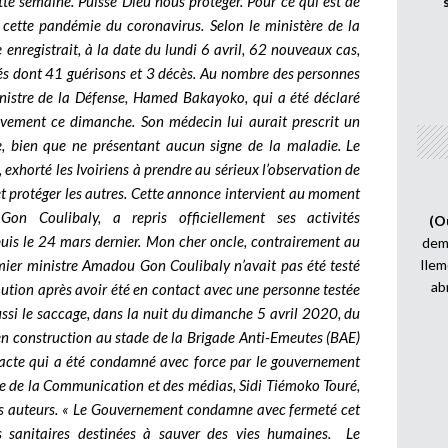
ette semaine. Puisse Dieu nous protéger. Pour ce qui est de
rs cette pandémie du coronavirus. Selon le ministère de la
e enregistrait, à la date du lundi 6 avril, 62 nouveaux cas,
és dont 41 guérisons et 3 décès. Au nombre des personnes
ministre de la Défense, Hamed Bakayoko, qui a été déclaré
èvement ce dimanche. Son médecin lui aurait prescrit un
e, bien que ne présentant aucun signe de la maladie. Le
xhorté les Ivoiriens à prendre au sérieux l’observation de
et protéger les autres. Cette annonce intervient au moment
 Coulibaly, a repris officiellement ses activités
(O
epuis le 24 mars dernier. Mon cher oncle, contrairement au
demi
remier ministre Amadou Gon Coulibaly n’avait pas été testé
Ilem
ab
écaution après avoir été en contact avec une personne testée
 aussi le saccage, dans la nuit du dimanche 5 avril 2020, du
 en construction au stade de la Brigade Anti-Emeutes (BAE)
 acte qui a été condamné avec force par le gouvernement
re de la Communication et des médias, Sidi Tiémoko Touré,
les auteurs. « Le Gouvernement condamne avec fermeté cet
s sanitaires destinées à sauver des vies humaines. Le