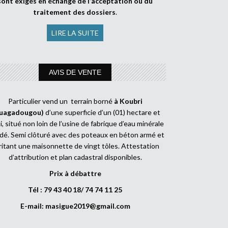
sont exigés en échange de l’acceptation ou du
traitement des dossiers
.
LIRE LA SUITE
AVIS DE VENTE
Particulier vend un terrain borné
à Koubri
uagadougou)
d’une superficie d’un (01) hectare et
, situé non loin de l’usine de fabrique d’eau minérale
dé. Semi clôturé avec des poteaux en béton armé et
ritant une maisonnette de vingt tôles. Attestation
d’attribution et plan cadastral disponibles.
Prix à débattre
Tél : 79 43 40 18/ 74 74 11 25
E-mail:
masigue2019@gmail.com