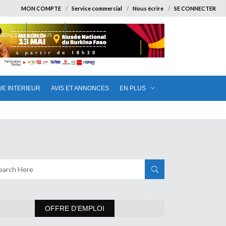
MON COMPTE
Service commercial
Nous écrire
SE CONNECTER
ANNONCES
EN PLUS
UE INTERIEUR
AVIS ET ANNONCES
EN PLUS
OFFRE D’EMPLOI