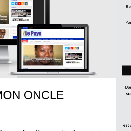
Re
Pai
Dan
 MON ONCLE
su
est