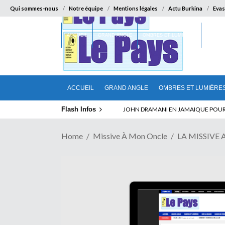
Qui sommes-nous
Notre équipe
Mentions légales
Actu Burkina
Evas
ACCUEIL
GRAND ANGLE
OMBRES ET LUMIÈRES
SUR LA
ACCUEIL
GRAND ANGLE
OMBRES ET LUMIÈRE
Flash Infos
ELECTION DE TALON A LA TETE DU SENA
Home
Missive À Mon Oncle
LA MISSIVE