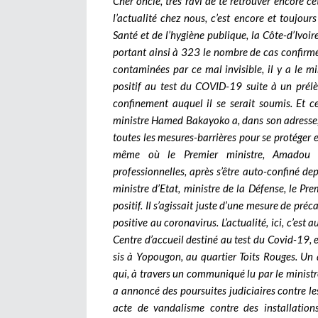
Cher oncle, très ravi de te retrouver encore c
l’actualité chez nous, c’est encore et toujou
Santé et de l’hygiène publique, la Côte-d’Ivoir
portant ainsi à 323 le nombre de cas confirm
contaminées par ce mal invisible, il y a le 
positif au test du COVID-19 suite à un prél
confinement auquel il se serait soumis. Et c
ministre Hamed Bakayoko a, dans son adresse, e
toutes les mesures-barrières pour se protéger 
même où le Premier ministre, Amadou Gon
professionnelles, après s’être auto-confiné d
ministre d’Etat, ministre de la Défense, le P
positif. Il s’agissait juste d’une mesure de pr
positive au coronavirus. L’actualité, ici, c’est
Centre d’accueil destiné au test du Covid-19,
sis à Yopougon, au quartier Toits Rouges. Un
qui, à travers un communiqué lu par le minist
a annoncé des poursuites judiciaires contre 
acte de vandalisme contre des installation