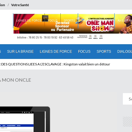
ion
Votre Santé
 BRAISE
LIGNES DE FORCE
FOCUS
SPORTS
DIALOGUE INTERIEUR
AVIS ET 
S
SUR LA BRAISE
LIGNES DE FORCE
FOCUS
SPORTS
DIALOG
T BENINOIS : Quand Patrice quitte le pouvoir sans partir !
 A MON ONCLE