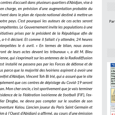
entres d’accueil dans plusieurs quartiers d’Abidjan, vise à
e en charge, en prévision d’une augmentation probable du
vent dans le plan de riposte national destiné à mettre un
otre pays. C’est pourquoi les auteurs de ces actes seront
Par
 compétentes. Le Gouvernement invite les populations à une
nitiatives prises par le président de la République afin de
a-t-il déclaré. Et comme il fallait s’y attendre, 24 heures
terpellées le 6 avril. « En termes de bilan, nous avons
dront de leurs actes devant les tribunaux », a dit M. Bleu
ienne, qui s’exprimait sur les antennes de la Radiodiffusion
’est installé ne passera pas par les Forces de défense et de
us parce que la majorité des Ivoiriens aspirent à avoir une
réfet d’Abidjan, Vincent Toh Bi Irié, qui a assuré que le site
 également que ces centres de dépistage du Covid-19 seront
n. Mon cher oncle, c’est sportivement que je vais terminer
idence de la Fédération ivoirienne de football (FIF), l’ex-
dier Drogba, ne devra pas compter sur le soutien de son
aventure Kalou. L’ancien joueur du Paris Saint Germain et
 à l’Ouest d’Abidjan) a affirmé, au cours d’une émission