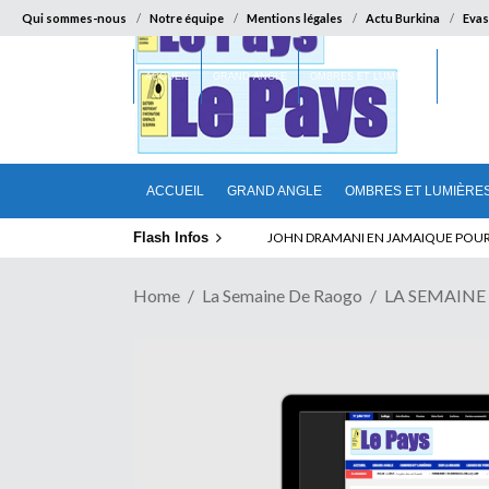
Qui sommes-nous
Notre équipe
Mentions légales
Actu Burkina
Evas
ACCUEIL
GRAND ANGLE
OMBRES ET LUMIÈRES
SUR LA
ACCUEIL
GRAND ANGLE
OMBRES ET LUMIÈRE
Flash Infos
ELECTION DE TALON A LA TETE DU SENA
Home
La Semaine De Raogo
LA SEMAINE