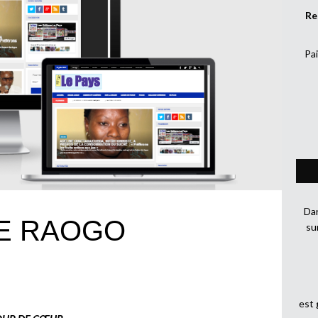
Re
Pai
Dan
DE RAOGO
su
est