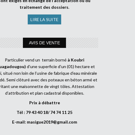
sont exigés en échange de l’acceptation ou du
traitement des dossiers
.
LIRE LA SUITE
AVIS DE VENTE
Particulier vend un terrain borné
à Koubri
uagadougou)
d’une superficie d’un (01) hectare et
, situé non loin de l’usine de fabrique d’eau minérale
dé. Semi clôturé avec des poteaux en béton armé et
ritant une maisonnette de vingt tôles. Attestation
d’attribution et plan cadastral disponibles.
Prix à débattre
Tél : 79 43 40 18/ 74 74 11 25
E-mail:
masigue2019@gmail.com