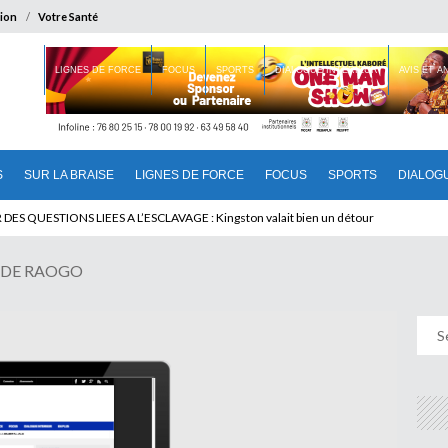
ion
Votre Santé
 BRAISE
LIGNES DE FORCE
FOCUS
SPORTS
DIALOGUE INTERIEUR
AVIS ET 
S
SUR LA BRAISE
LIGNES DE FORCE
FOCUS
SPORTS
DIALOG
T BENINOIS : Quand Patrice quitte le pouvoir sans partir !
 DE RAOGO