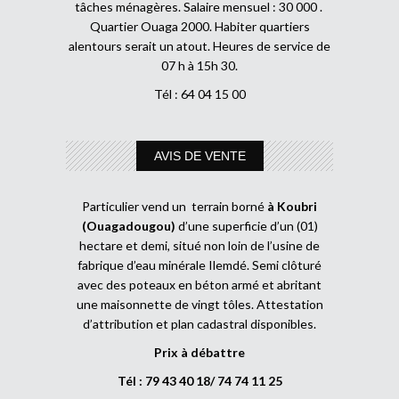
tâches ménagères. Salaire mensuel : 30 000 .
Quartier Ouaga 2000. Habiter quartiers
alentours serait un atout. Heures de service de
07 h à 15h 30.
Tél : 64 04 15 00
AVIS DE VENTE
Particulier vend un terrain borné
à Koubri
(Ouagadougou)
d’une superficie d’un (01)
hectare et demi, situé non loin de l’usine de
fabrique d’eau minérale Ilemdé. Semi clôturé
avec des poteaux en béton armé et abritant
une maisonnette de vingt tôles. Attestation
d’attribution et plan cadastral disponibles.
Prix à débattre
Tél : 79 43 40 18/ 74 74 11 25