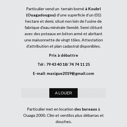
Particulier vend un terrain borné
à Koubri
(Ouagadougou)
d’une superficie d’un (01)
hectare et demi, situé non loin de l’usine de
fabrique d’eau minérale Ilemdé. Semi clôturé
avec des poteaux en béton armé et abritant
une maisonnette de vingt tôles. Attestation
d’attribution et plan cadastral disponibles.
Prix à débattre
Tél : 79 43 40 18/ 74 74 11 25
E-mail:
masigue2019@gmail.com
A LOUER
Particulier met en location
des bureaux
à
Ouaga 2000. Clim et ventilos plus débarras et
douches.