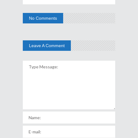
No Comments
Leave A Comment