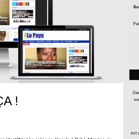
Re
Pai
Dan
A !
su
est