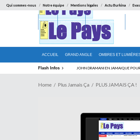
Qui sommes-nous
Notre équipe
Mentions légales
Actu Burkina
Evas
ACCUEIL
GRAND ANGLE
OMBRES ET LUMIÈRES
SUR LA
ACCUEIL
GRAND ANGLE
OMBRES ET LUMIÈRE
Flash Infos
ELECTION DE TALON A LA TETE DU SENA
Home
Plus Jamais Ça
PLUS JAMAIS ÇA !