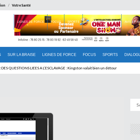
ion
Votre Santé
 BRAISE
LIGNES DE FORCE
FOCUS
SPORTS
DIALOGUE INTERIEUR
AVIS ET 
S
SUR LA BRAISE
LIGNES DE FORCE
FOCUS
SPORTS
DIALOG
T BENINOIS : Quand Patrice quitte le pouvoir sans partir !