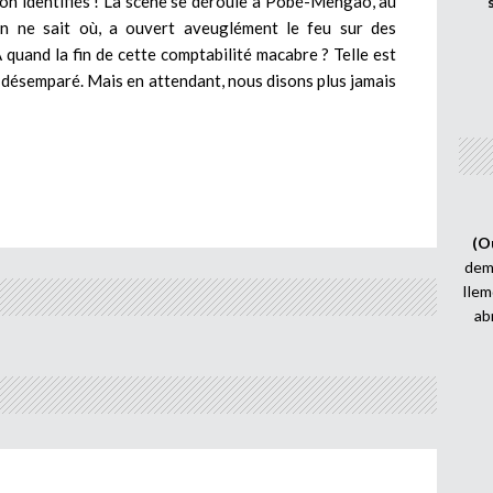
on identifiés ! La scène se déroule à Pobé-Mengao, au
n ne sait où, a ouvert aveuglément le feu sur des
 quand la fin de cette comptabilité macabre ? Telle est
, désemparé. Mais en attendant, nous disons plus jamais
(O
demi
Ilem
ab