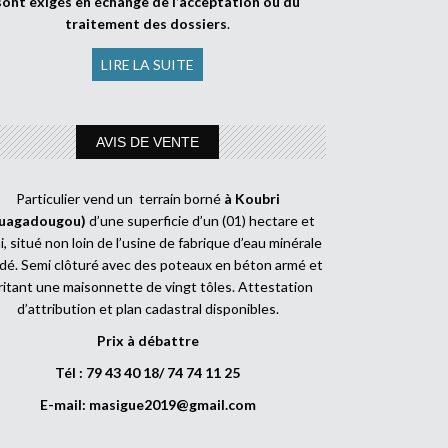
sont exigés en échange de l’acceptation ou du
traitement des dossiers
.
LIRE LA SUITE
AVIS DE VENTE
Particulier vend un terrain borné
à Koubri
uagadougou)
d’une superficie d’un (01) hectare et
, situé non loin de l’usine de fabrique d’eau minérale
dé. Semi clôturé avec des poteaux en béton armé et
ritant une maisonnette de vingt tôles. Attestation
d’attribution et plan cadastral disponibles.
Prix à débattre
Tél : 79 43 40 18/ 74 74 11 25
E-mail:
masigue2019@gmail.com