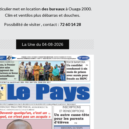
ticulier met en location
des bureaux
à Ouaga 2000.
Clim et ventilos plus débarras et douches.
Possibilité de visiter , contact :
72 60 14 28
La Une du 04-08-2026