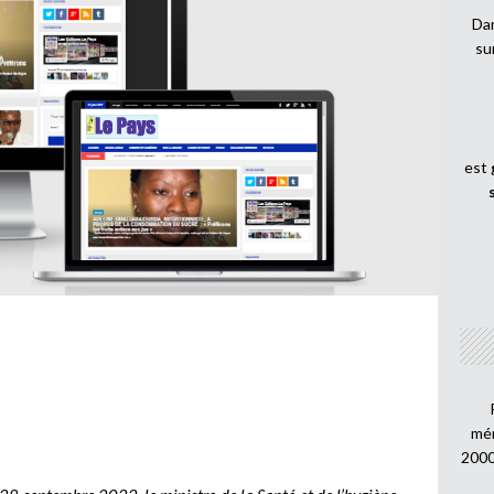
Dan
su
est
S
mén
2000