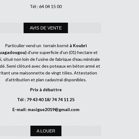
Tél : 64 04 15 00
AVIS DE VENTE
Particulier vend un terrain borné
à Koubri
uagadougou)
d’une superficie d’un (01) hectare et
, situé non loin de l’usine de fabrique d’eau minérale
dé. Semi clôturé avec des poteaux en béton armé et
ritant une maisonnette de vingt tôles. Attestation
d’attribution et plan cadastral disponibles.
Prix à débattre
Tél : 79 43 40 18/ 74 74 11 25
E-mail:
masigue2019@gmail.com
A LOUER