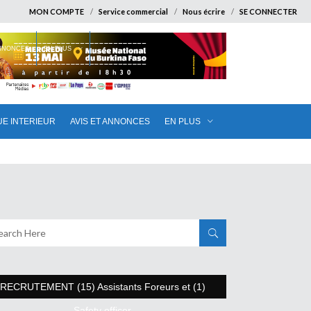
MON COMPTE
Service commercial
Nous écrire
SE CONNECTER
ANNONCES
EN PLUS
UE INTERIEUR
AVIS ET ANNONCES
EN PLUS
RECRUTEMENT (15) Assistants Foreurs et (1)
Safety officer