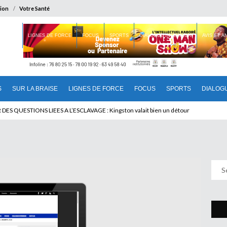
ion
Votre Santé
 BRAISE
LIGNES DE FORCE
FOCUS
SPORTS
DIALOGUE INTERIEUR
AVIS ET 
S
SUR LA BRAISE
LIGNES DE FORCE
FOCUS
SPORTS
DIALOG
T BENINOIS : Quand Patrice quitte le pouvoir sans partir !