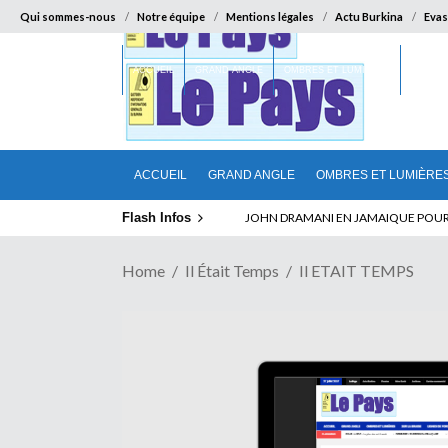
Qui sommes-nous
Notre équipe
Mentions légales
Actu Burkina
Evas
ACCUEIL
GRAND ANGLE
OMBRES ET LUMIÈRES
SUR LA
ACCUEIL
GRAND ANGLE
OMBRES ET LUMIÈRE
Flash Infos
ELECTION DE TALON A LA TETE DU SENA
Home
Il Était Temps
Il ETAIT TEMPS