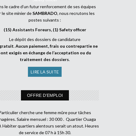
s le cadre d’un futur renforcement de ses équipes
r le site minier de
SAMBRADO
, nous recrutons les
postes suivants :
(15) Assistants Foreurs, (1) Safety officer
Le dépôt des dossiers de candidature
gratuit
.
Aucun paiement, frais ou contrepartie ne
sont exigés en échange de l’acceptation ou du
traitement des dossiers
.
LIRE LA SUITE
OFFRE D’EMPLOI
Particulier cherche une femme mûre pour tâches
agères. Salaire mensuel : 30 000 . Quartier Ouaga
. Habiter quartiers alentours serait un atout. Heures
de service de 07 h à 15h 30.