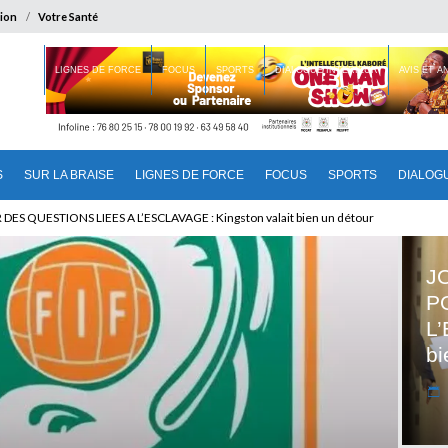
ion
Votre Santé
 BRAISE
LIGNES DE FORCE
FOCUS
SPORTS
DIALOGUE INTERIEUR
AVIS ET 
S
SUR LA BRAISE
LIGNES DE FORCE
FOCUS
SPORTS
DIALOG
U CAMEROUN : Qui pilote le Cameroun ?
J
P
L’
bi