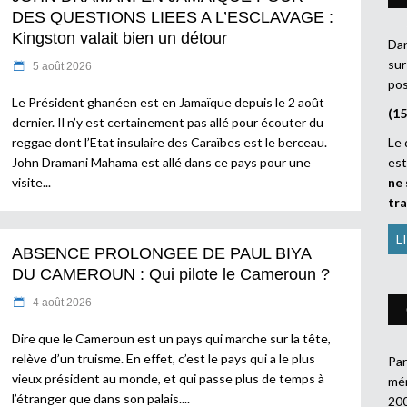
DES QUESTIONS LIEES A L’ESCLAVAGE :
Kingston valait bien un détour
Dan
sur
5 août 2026
pos
Le Président ghanéen est en Jamaïque depuis le 2 août
(15
dernier. Il n’y est certainement pas allé pour écouter du
reggae dont l’Etat insulaire des Caraïbes est le berceau.
Le 
John Dramani Mahama est allé dans ce pays pour une
es
visite
ne 
tr
L
ABSENCE PROLONGEE DE PAUL BIYA
DU CAMEROUN : Qui pilote le Cameroun ?
4 août 2026
Dire que le Cameroun est un pays qui marche sur la tête,
relève d’un truisme. En effet, c’est le pays qui a le plus
Par
vieux président au monde, et qui passe plus de temps à
mén
l’étranger que dans son palais.
200