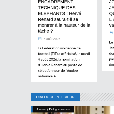
ENCADREMENT
J
TECHNIQUE DES
J
ELEPHANTS : Hervé
Q
Renard saura-t-il se
L’
montrer à la hauteur de la
va
tâche ?
5 août 2026
Le
Ja
La Fédération ivoirienne de
der
football (FIF) a officialisé, le mardi
pa
4 août 2026, la nomination
don
d'Hervé Renard au poste de
sélectionneur de l'équipe
nationale A
DIALOGUE INTERIEUR
/
A la une
Dialogue intérieur