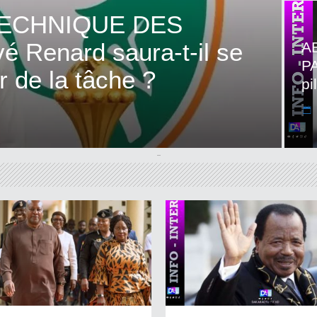
ECHNIQUE DES
 Renard saura-t-il se
A
P
r de la tâche ?
pi