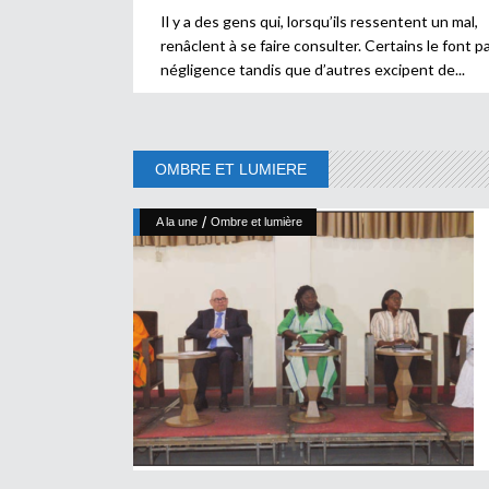
Il y a des gens qui, lorsqu’ils ressentent un mal,
renâclent à se faire consulter. Certains le font p
négligence tandis que d’autres excipent de
OMBRE ET LUMIERE
/
A la une
Ombre et lumière