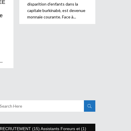
EE
disparition d’enfants dans la
capitale burkinabè, est devenue
e
monnaie courante. Face à
RECRUTEMENT (15) Assistants Foreurs et (1)