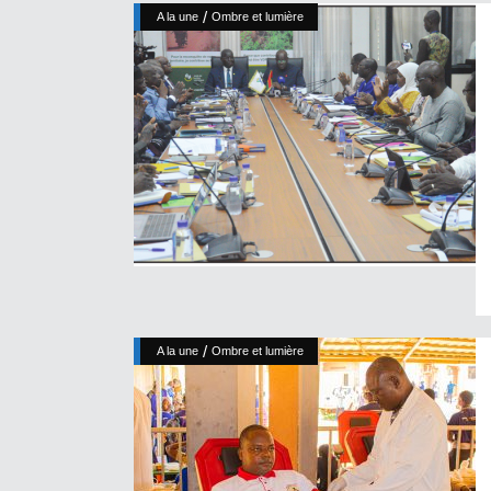
/
A la une
Ombre et lumière
/
A la une
Ombre et lumière