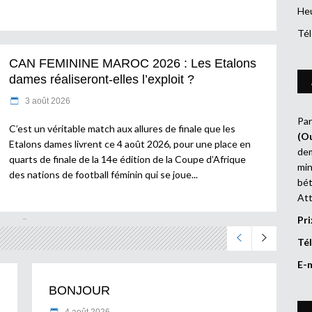
Heu
Tél
CAN FEMININE MAROC 2026 : Les Etalons
dames réaliseront-elles l’exploit ?
3 août 2026
Par
C’est un véritable match aux allures de finale que les
(O
Etalons dames livrent ce 4 août 2026, pour une place en
dem
quarts de finale de la 14e édition de la Coupe d’Afrique
min
des nations de football féminin qui se joue
bét
Att
Pri
Tél
E-
BONJOUR
4 août 2026