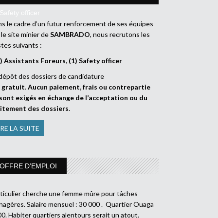
Safety officer
s le cadre d’un futur renforcement de ses équipes
 le site minier de
SAMBRADO
, nous recrutons les
tes suivants :
) Assistants Foreurs, (1) Safety officer
dépôt des dossiers de candidature
t
gratuit
.
Aucun paiement, frais ou contrepartie
sont exigés en échange de l’acceptation ou du
aitement des dossiers
.
IRE LA SUITE
OFFRE D’EMPLOI
ticulier cherche une femme mûre pour tâches
agères. Salaire mensuel : 30 000 . Quartier Ouaga
0. Habiter quartiers alentours serait un atout.