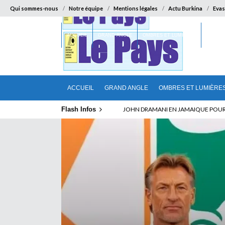
Qui sommes-nous
Notre équipe
Mentions légales
Actu Burkina
Evas
ACCUEIL
GRAND ANGLE
OMBRES ET LUMIÈRES
SUR LA
ACCUEIL
GRAND ANGLE
OMBRES ET LUMIÈRE
Flash Infos
ABSENCE PROLONGEE DE PAUL BIYA D