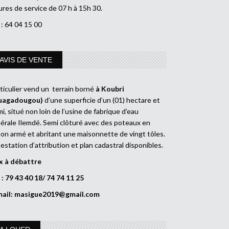
res de service de 07 h à 15h 30.
 : 64 04 15 00
AVIS DE VENTE
ticulier vend un terrain borné
à Koubri
uagadougou)
d’une superficie d’un (01) hectare et
i, situé non loin de l’usine de fabrique d’eau
érale Ilemdé. Semi clôturé avec des poteaux en
on armé et abritant une maisonnette de vingt tôles.
estation d’attribution et plan cadastral disponibles.
x à débattre
 : 79 43 40 18/ 74 74 11 25
mail:
masigue2019@gmail.com