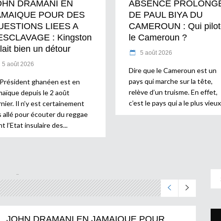
OHN DRAMANI EN
ABSENCE PROLONG
AMAIQUE POUR DES
DE PAUL BIYA DU
UESTIONS LIEES A
CAMEROUN : Qui pilot
ESCLAVAGE : Kingston
le Cameroun ?
lait bien un détour
5 août 2026
5 août 2026
Dire que le Cameroun est un
pays qui marche sur la tête,
 Président ghanéen est en
relève d’un truisme. En effet,
maïque depuis le 2 août
c’est le pays qui a le plus vieux
nier. Il n’y est certainement
s allé pour écouter du reggae
t l’Etat insulaire des
JOHN DRAMANI EN JAMAIQUE POUR