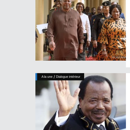
/
A la une
Dialogue intérieur