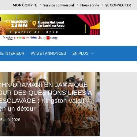
MON COMPTE
Service commercial
Nous écrire
SE CONNECTER
ANNONCES
EN PLUS
UE INTERIEUR
AVIS ET ANNONCES
EN PLUS
OHN DRAMANI EN JAMAIQUE
OUR DES QUESTIONS LIEES A
ESCLAVAGE : Kingston valait
en un détour
5 août 2026