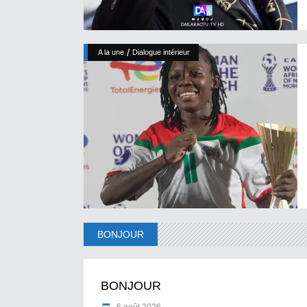
/
A la une
Dialogue intérieur
BONJOUR
BONJOUR
6 août 2026